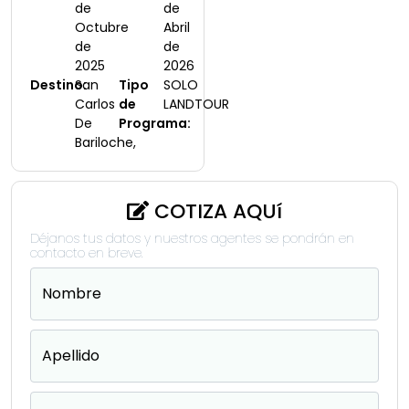
de
de
Octubre
Abril
de
de
2025
2026
Destino:
San
Tipo
SOLO
Carlos
de
LANDTOUR
De
Programa:
Bariloche,
COTIZA AQUí
Déjanos tus datos y nuestros agentes se pondrán en
contacto en breve.
Nombre
Apellido